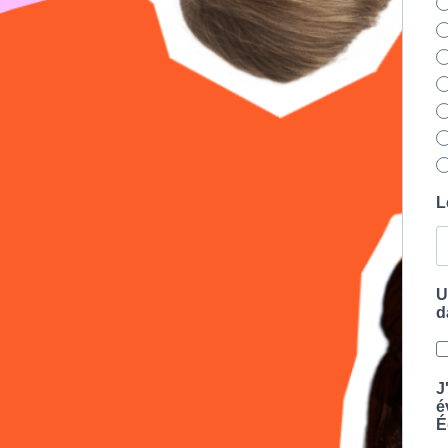
L
U
d
J
é
É