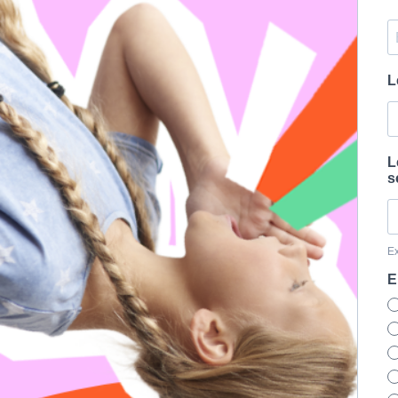
L
L
s
E
E